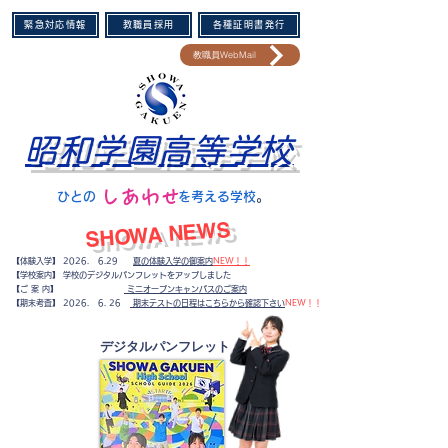
緊急対応情報
教職員採用
各種証明書発行
教職員WebMail
昭和学園高等学校
​しあわせ
​ひとの を考える学校
。​
​SHOWA NEWS
【体験入学】 2026. 6.29
夏の体験入学の御案内
NEW！！
【学校案内】 学校のデジタルパンフレットをアップしました
【ご 案 内】
ミニオープンキャンパスのご案内
​【期末考査】
2026. 6. 26
期末テストの日程はこちらから確認下さい
NEW！！
​デジタルパンフレット