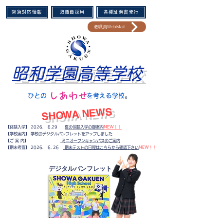
緊急対応情報
教職員採用
各種証明書発行
教職員WebMail
昭和学園高等学校
​しあわせ
​ひとの を考える学校
。​
​SHOWA NEWS
【体験入学】 2026. 6.29
夏の体験入学の御案内
NEW！！
【学校案内】 学校のデジタルパンフレットをアップしました
【ご 案 内】
ミニオープンキャンパスのご案内
​【期末考査】
2026. 6. 26
期末テストの日程はこちらから確認下さい
NEW！！
​デジタルパンフレット