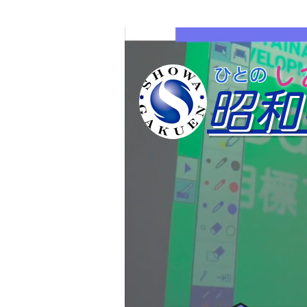
​
​ひと
昭和