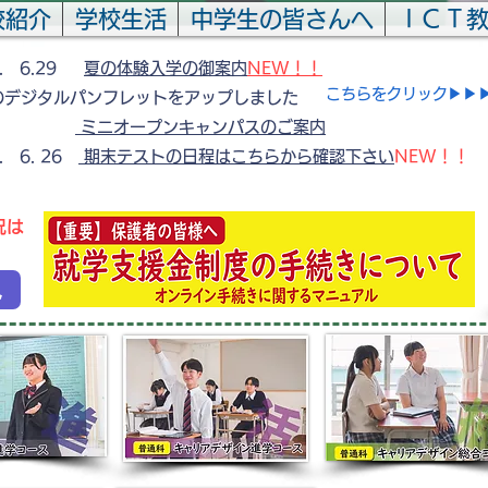
校紹介
学校生活
中学生の皆さんへ
ＩＣＴ
6. 6.29
夏の体験入学の御案内
NEW！！
​こちらをクリック▶▶
のデジタルパンフレットをアップしました
 内】
ミニオープンキャンパスのご案内
. 6. 26
期末テストの日程はこちらから確認下さい
NEW！！
況は
況