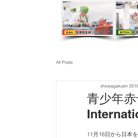
All Posts
showagakuen
201
青少年赤
Internat
11月16日から日