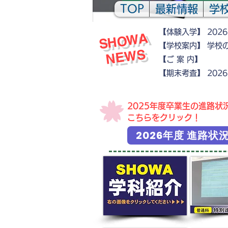
TOP
最新情報
学
【体験入学】 202
​
S
H
O
W
A
N
E
W
【学校案内】 学校
S
【ご 案
​【期末考査】
2026
​2025年度卒業生の進路状
こちらをクリック！
2026年度 進路状