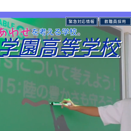
緊急対応情報
教職員採用
しあわせ
の を考える学校
。​
学園高等学校