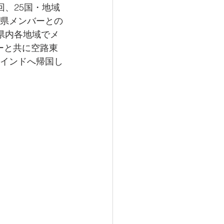
回、25国・地域
各県メンバーとの
県内各地域でメ
ーと共に空路東
にインドへ帰国し