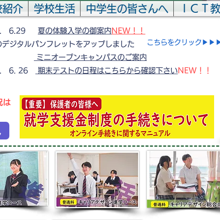
校紹介
学校生活
中学生の皆さんへ
ＩＣＴ
6. 6.29
夏の体験入学の御案内
NEW！！
​こちらをクリック▶▶
のデジタルパンフレットをアップしました
 内】
ミニオープンキャンパスのご案内
. 6. 26
期末テストの日程はこちらから確認下さい
NEW！！
況は
況