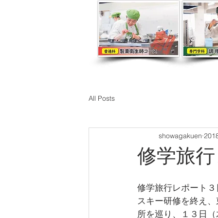
All Posts
showagakuen
201
修学旅行
修学旅行レポート３
スキー研修を終え、
所を巡り、１３日（