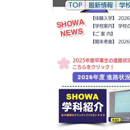
TOP
最新情報
学
【体験入学】 202
​
S
H
O
W
A
N
E
W
【学校案内】 学校
S
【ご 案
​【期末考査】
2026
​2025年度卒業生の進路状
こちらをクリック！
2026年度 進路状