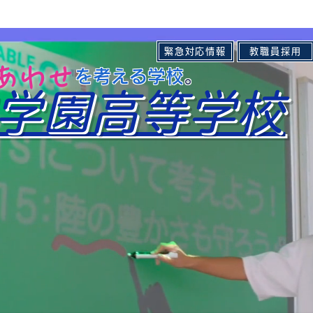
緊急対応情報
教職員採用
しあわせ
の を考える学校
。​
学園高等学校