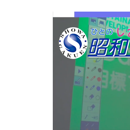
​
​ひと
昭和