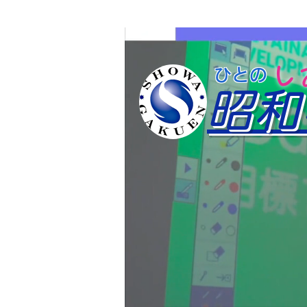
​
​ひと
昭和