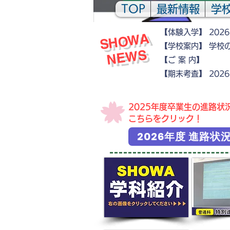
TOP
最新情報
学
【体験入学】 202
​
S
H
O
W
A
N
E
W
【学校案内】 学校
S
【ご 案
​【期末考査】
2026
​2025年度卒業生の進路状
こちらをクリック！
2026年度 進路状