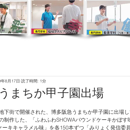
19年8月17日
読了時間: 1分
うまちか甲子園出場
地下街で開催された、博多阪急うまちか甲子園に出場し
の制作した、「ふわふわSHOWAバウンドケーキかぼす
ドケーキキャラメル味」を各150本ずつ「みりょく発信委