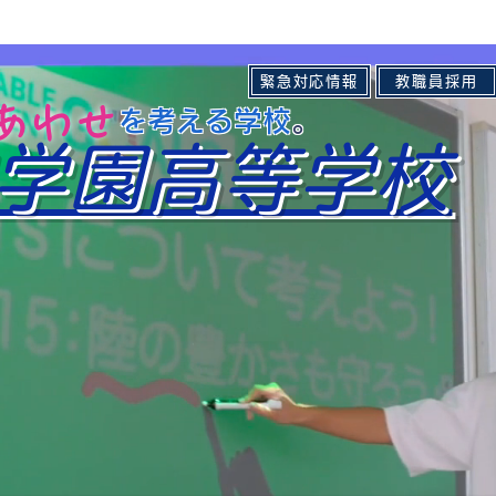
緊急対応情報
教職員採用
しあわせ
の を考える学校
。​
学園高等学校