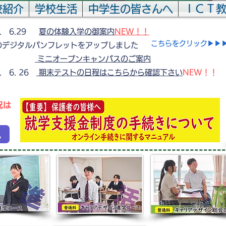
校紹介
学校生活
中学生の皆さんへ
ＩＣＴ
6. 6.29
夏の体験入学の御案内
NEW！！
​こちらをクリック▶▶
のデジタルパンフレットをアップしました
 内】
ミニオープンキャンパスのご案内
. 6. 26
期末テストの日程はこちらから確認下さい
NEW！！
況は
況