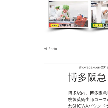
All Posts
showagakuen
20
博多阪急
博多駅内、博多阪急
校製菓衛生師コース
わSHOWAバウン