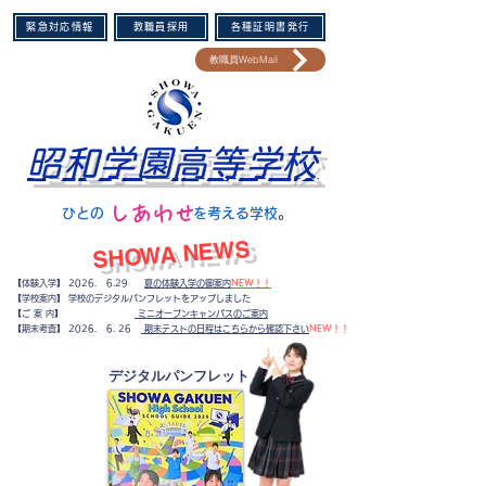
緊急対応情報
教職員採用
各種証明書発行
教職員WebMail
昭和学園高等学校
​しあわせ
​ひとの を考える学校
。​
​SHOWA NEWS
【体験入学】 2026. 6.29
夏の体験入学の御案内
NEW！！
【学校案内】 学校のデジタルパンフレットをアップしました
【ご 案 内】
ミニオープンキャンパスのご案内
​【期末考査】
2026. 6. 26
期末テストの日程はこちらから確認下さい
NEW！！
​デジタルパンフレット