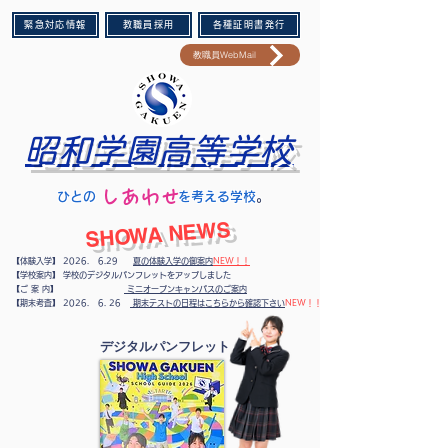
緊急対応情報
教職員採用
各種証明書発行
教職員WebMail
昭和学園高等学校
​しあわせ
​ひとの を考える学校
。​
​SHOWA NEWS
【体験入学】 2026. 6.29
夏の体験入学の御案内
NEW！！
【学校案内】 学校のデジタルパンフレットをアップしました
【ご 案 内】
ミニオープンキャンパスのご案内
​【期末考査】
2026. 6. 26
期末テストの日程はこちらから確認下さい
NEW！！
​デジタルパンフレット