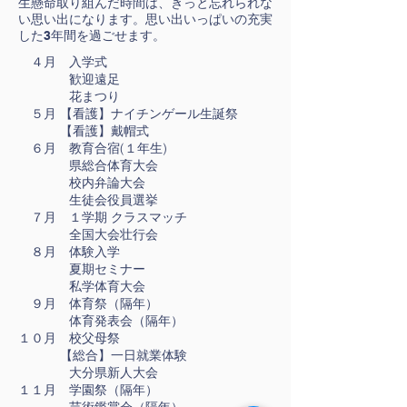
生懸命取り組んだ時間は、きっと忘れられな
い思い出になります。思い出いっぱいの充実
した3年間を過ごせます。
４月 入学式
歓迎遠足
花まつり
５月 【看護】ナイチンゲール生誕祭
【看護】戴帽式
６月 教育合宿(１年生)
県総合体育大会
校内弁論大会
生徒会役員選挙
７月 １学期 クラスマッチ
全国大会壮行会
８月 体験入学
夏期セミナー
私学体育大会
９月 体育祭（隔年）
体育発表会（隔年）
１０月 校父母祭
【総合】一日就業体験
大分県新人大会
１１月 学園祭（隔年）