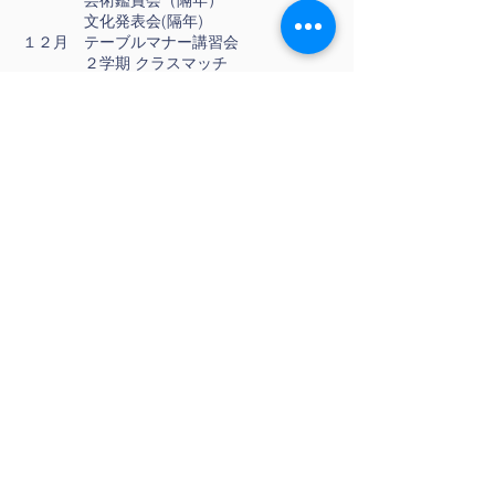
芸術鑑賞会（隔年）
文化発表会(隔年)
１２月 テーブルマナー講習会
２学期 クラスマッチ
修学旅行（２年生）
１月 百人一首大会
２月 予餞会
卒業式
３月 ３学期 クラスマッチ
終業式