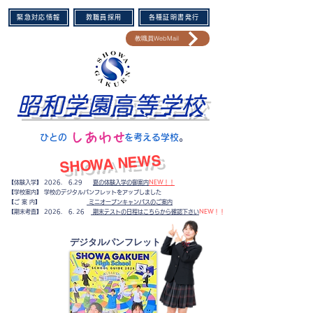
緊急対応情報
教職員採用
各種証明書発行
教職員WebMail
昭和学園高等学校
​しあわせ
​ひとの を考える学校
。​
​SHOWA NEWS
【体験入学】 2026. 6.29
夏の体験入学の御案内
NEW！！
【学校案内】 学校のデジタルパンフレットをアップしました
【ご 案 内】
ミニオープンキャンパスのご案内
​【期末考査】
2026. 6. 26
期末テストの日程はこちらから確認下さい
NEW！！
​デジタルパンフレット