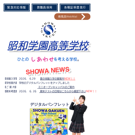
緊急対応情報
教職員採用
各種証明書発行
教職員WebMail
昭和学園高等学校
​しあわせ
​ひとの を考える学校
。​
​SHOWA NEWS
【体験入学】 2026. 6.29
夏の体験入学の御案内
NEW！！
【学校案内】 学校のデジタルパンフレットをアップしました
【ご 案 内】
ミニオープンキャンパスのご案内
​【期末考査】
2026. 6. 26
期末テストの日程はこちらから確認下さい
NEW！！
​デジタルパンフレット