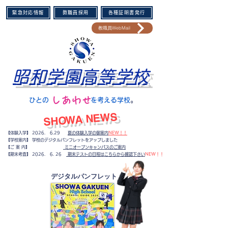
緊急対応情報
教職員採用
各種証明書発行
教職員WebMail
昭和学園高等学校
​しあわせ
​ひとの を考える学校
。​
​SHOWA NEWS
【体験入学】 2026. 6.29
夏の体験入学の御案内
NEW！！
【学校案内】 学校のデジタルパンフレットをアップしました
【ご 案 内】
ミニオープンキャンパスのご案内
​【期末考査】
2026. 6. 26
期末テストの日程はこちらから確認下さい
NEW！！
​デジタルパンフレット