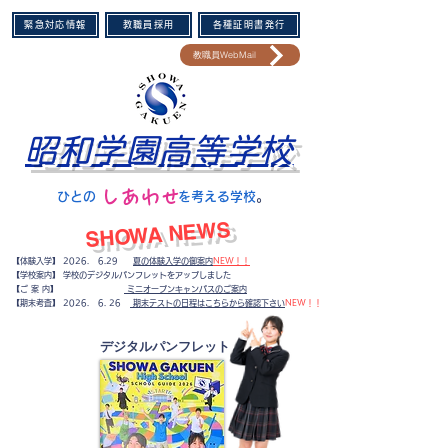
緊急対応情報
教職員採用
各種証明書発行
教職員WebMail
昭和学園高等学校
​しあわせ
​ひとの を考える学校
。​
​SHOWA NEWS
【体験入学】 2026. 6.29
夏の体験入学の御案内
NEW！！
【学校案内】 学校のデジタルパンフレットをアップしました
【ご 案 内】
ミニオープンキャンパスのご案内
​【期末考査】
2026. 6. 26
期末テストの日程はこちらから確認下さい
NEW！！
​デジタルパンフレット