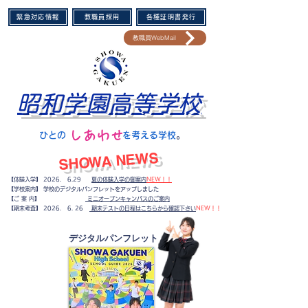
緊急対応情報
教職員採用
各種証明書発行
教職員WebMail
昭和学園高等学校
​しあわせ
​ひとの を考える学校
。​
​SHOWA NEWS
【体験入学】 2026. 6.29
夏の体験入学の御案内
NEW！！
【学校案内】 学校のデジタルパンフレットをアップしました
【ご 案 内】
ミニオープンキャンパスのご案内
​【期末考査】
2026. 6. 26
期末テストの日程はこちらから確認下さい
NEW！！
​デジタルパンフレット