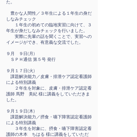
た。
豊かな人間性／３年生による１年生の身だ
しなみチェック
１年生の初めての臨地実習に向けて、３
年生が身だしなみチェックを行いました。
実際に先輩の話を聞くことで、実習への
イメージができ、有意義な交流でした。
９月 ９日(月)
ＳＰＨ通信 第５号 発行
９月１７日(火)
課題解決能力／皮膚・排泄ケア認定看護師
による特別講義
２年生を対象に、皮膚・排泄ケア認定看
護師 馬野 美紀 様に講義をしていただきま
した。
９月１９日(木)
課題解決能力／摂食・嚥下障害認定看護師
による特別講義
３年生を対象に、摂食・嚥下障害認定看
護師の木本 ちはる 様に講義をしていただ