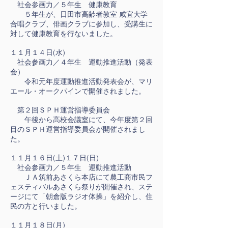
社会参画力／５年生 健康教育
５年生が、日田市高齢者教室 咸宜大学
合唱クラブ、俳画クラブに参加し、受講生に
対して健康教育を行ないました。
１１月１４日(水)
社会参画力／４年生 運動推進活動（発表
会）
令和元年度運動推進活動発表会が、マリ
エール・オークパインで開催されました。
第２回ＳＰＨ運営指導委員会
午後から高校会議室にて、今年度第２回
目のＳＰＨ運営指導委員会が開催されまし
た。
１１月１６日(土)１７日(日)
社会参画力／５年生 運動推進活動
ＪＡ筑前あさくら本店にて農工商市民フ
ェスティバルあさくら祭りが開催され、ステ
ージにて「朝倉版ラジオ体操」を紹介し、住
民の方と行いました。
１１月１８日(月)