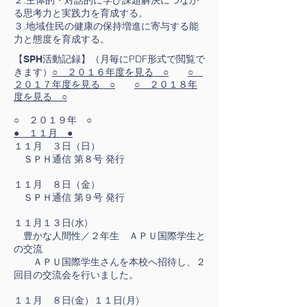
２.主体的・対話的に学び課題解決につなが
る思考力と実践力を育成する。
３.地域住民の健康の保持増進に寄与する能
力と態度を育成する。
（月毎にPDF形式で閲覧で
【SPH活動記録】
きます）
○ ２０１６年度を見る ○
○
２０１７年度を見る ○
○ ２０１８年
度を見る ○
○ ２０１９年 ○
● １１月 ●
１１月 ３日（日）
ＳＰＨ通信 第８号 発行
１１月 ８日（金）
ＳＰＨ通信 第９号 発行
１１月１３日(水)
豊かな人間性／２年生 ＡＰＵ国際学生と
の交流
ＡＰＵ国際学生さんを本校へ招待し、２
回目の交流会を行いました。
１１月 ８日(金）１１日(月)