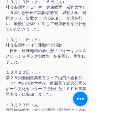
１０月１０日（水）１６日（火）
社会参画力／５年生 健康教育（咸宜大学）
５年生が日田市高齢者教室 咸宜大学 健
康クラブ、短歌クラブに参加し、交流を行
い、最後に受講生に対して健康教育を行わせ
ていただきました。
１０月１１日（木）
社会参画力／４年運動推進活動
日田・玖珠地域の学生が「ウォーキング＆
スロージョギング®教室」を企画し、実施し
ました。
１０月２０日（土）
第２８回全国産業教育フェア山口大会参加
４年生の代表学生が、維新百年記念公園ス
ポーツ文化センターで行われた「ＳＰＨ事業
発表会」に参加しました。
１０月２３日（火
課題解決能力／感染管理認定看護師による特
別講義
１年生を対象に感染管理認定看護師 森山
由香 様に講義をしていただきました。