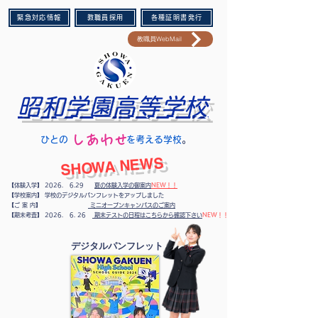
緊急対応情報
教職員採用
各種証明書発行
教職員WebMail
昭和学園高等学校
​しあわせ
​ひとの を考える学校
。​
​SHOWA NEWS
【体験入学】 2026. 6.29
夏の体験入学の御案内
NEW！！
【学校案内】 学校のデジタルパンフレットをアップしました
【ご 案 内】
ミニオープンキャンパスのご案内
​【期末考査】
2026. 6. 26
期末テストの日程はこちらから確認下さい
NEW！！
​デジタルパンフレット