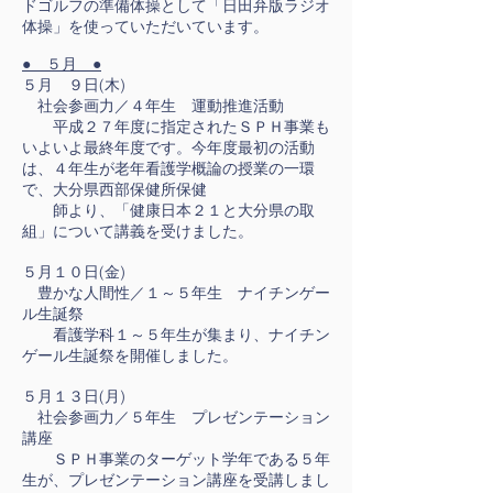
ドゴルフの準備体操として「日田弁版ラジオ
体操」を使っていただいています。
● ５月 ●
５月 ９日(木)
社会参画力／４年生 運動推進活動
平成２７年度に指定されたＳＰＨ事業も
いよいよ最終年度です。今年度最初の活動
は、４年生が老年看護学概論の授業の一環
で、大分県西部保健所保健
師より、「健康日本２１と大分県の取
組」について講義を受けました。
５月１０日(金)
豊かな人間性／１～５年生 ナイチンゲー
ル生誕祭
看護学科１～５年生が集まり、ナイチン
ゲール生誕祭を開催しました。
５月１３日(月)
社会参画力／５年生 プレゼンテーション
講座
ＳＰＨ事業のターゲット学年である５年
生が、プレゼンテーション講座を受講しまし