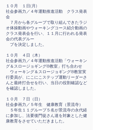
１０月 １日(月)
社会参画力／４年運動推進活動 クラス発表
会
７月から各グループで取り組んできたラジ
オ体操動画やウォーキングコース紹介動画の
クラス発表会を行い、１１月に行われる発表
会の代表グルー
プを決定しました。
１０月 ４日（木）
社会参画力／４年運動推進活動「ウォーキン
グ＆スロージョギング®教室」打ち合わせ
ウォーキング＆スロージョギング®教室実
行委員が、にこにこステップ運動リーダーさ
んと最終打合せを行い、当日の役割確認など
を確認しました。
１０月 ７日（日）
社会参画力／５年生 健康教育（景流寺）
５年生１１グループ５名が景流寺の永代経
に参加し、法要後門徒さん達を対象とした健
康教育をさせていただきました。