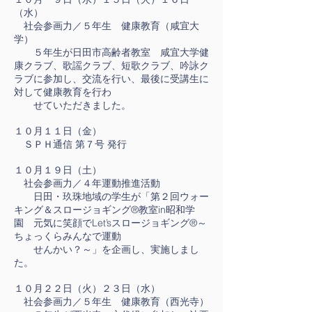
（水）
社会参画力／５年生 健康教育（咸宜大
学）
５年生が日田市高齢者教室 咸宜大学健
康クラブ、歌謡クラブ、短歌クラブ、吟詠ク
ラブに参加し、交流を行い、最後に受講生に
対して健康教育を行わ
せていただきました。
１０月１１日（金）
ＳＰＨ通信 第７号 発行
１０月１９日（土）
社会参画力／４年運動推進活動
日田・玖珠地域の学生が「第２回ウォー
キング＆スロージョギング®教室in昭和学
園 元気に笑顔でLet’sスロージョギング®～
ちょっくらみんなで運動
せんかい？～」を企画し、実施しまし
た。
１０月２２日（火）２３日（水）
社会参画力／５年生 健康教育（西光寺）