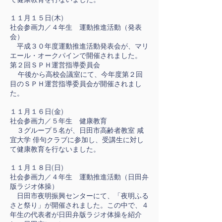
１１月１５日(木)
社会参画力／４年生 運動推進活動（発表
会）
平成３０年度運動推進活動発表会が、マリ
エール・オークパインで開催されました。
第２回ＳＰＨ運営指導委員会
午後から高校会議室にて、今年度第２回
目のＳＰＨ運営指導委員会が開催されまし
た。
１１月１６日(金)
社会参画力／５年生 健康教育
３グループ５名が、日田市高齢者教室 咸
宜大学 俳句クラブに参加し、受講生に対し
て健康教育を行ないました。
１１月１８日(日)
社会参画力／４年生 運動推進活動（日田弁
版ラジオ体操）
日田市夜明振興センターにて、「夜明ふる
さと祭り」が開催されました。この中で、４
年生の代表者が日田弁版ラジオ体操を紹介