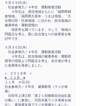
５月２９日(水)
社会参画力／４年生 運動推進活動
４年生は、居住地域をもとに「福岡県朝
倉地域」「福岡県久留米・うきは地域」「大
分県日田・玖珠地域」に分かれ、担当地域の
健康寿命・運動習慣の
現状等を調べています。そして、地域の
問題点を考え、更に自分達なりの改善策を検
討中です。
５月３０日(木)
社会参画力／４年生 運動推進活動
４年生は、担当地域の健康寿命・運動習
慣等の現状より問題点を考え、自分達が考え
た改善策を発表しました。
○ ２０１８年 ○
●
１１月
●
１１月 ４日(日)
社会参画力／５年生 健康教育（ラジオ体
操）
日田市上津江町「第２１回都留自治会紅葉
の集い」に参加し、日田弁版ラジオ体操を紹
介し、参加者全員でラジオ体操をしました。