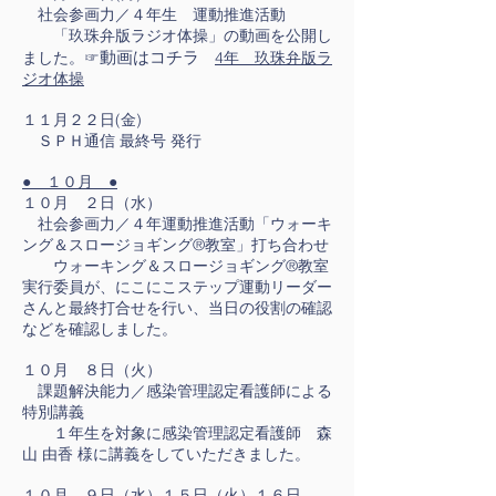
社会参画力／４年生 運動推進活動
「玖珠弁版ラジオ体操」の動画を公開し
動画はコチラ
ました。☞
4年 玖珠弁
版ラ
ジオ体操
１１月２２日(金)
ＳＰＨ通信 最終号 発行
● １０月 ●
１０月 ２日（水）
社会参画力／４年運動推進活動「ウォーキ
ング＆スロージョギング®教室」打ち合わせ
ウォーキング＆スロージョギング®教室
実行委員が、にこにこステップ運動リーダー
さんと最終打合せを行い、当日の役割の確認
などを確認しました。
１０月 ８日（火）
課題解決能力／感染管理認定看護師による
特別講義
１年生を対象に感染管理認定看護師 森
山 由香 様に講義をしていただきました。
１０月 ９日（水）１５日（火）１６日