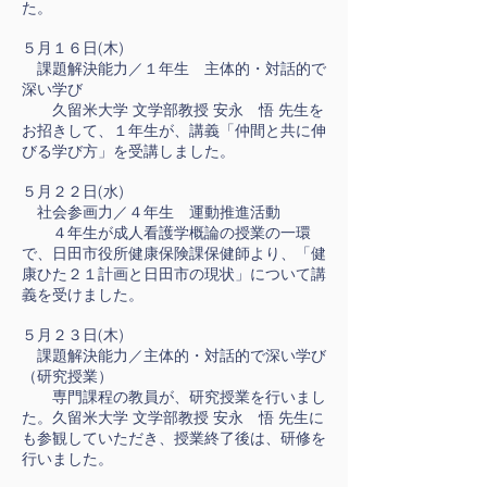
た。
５月１６日(木)
課題解決能力／１年生 主体的・対話的で
深い学び
久留米大学 文学部教授 安永 悟 先生を
お招きして、１年生が、講義「仲間と共に伸
びる学び方」を受講しました。
５月２２日(水)
社会参画力／４年生 運動推進活動
４年生が成人看護学概論の授業の一環
で、日田市役所健康保険課保健師より、「健
康ひた２１計画と日田市の現状」について講
義を受けました。
５月２３日(木)
課題解決能力／主体的・対話的で深い学び
（研究授業）
専門課程の教員が、研究授業を行いまし
た。久留米大学 文学部教授 安永 悟 先生に
も参観していただき、授業終了後は、研修を
行いました。