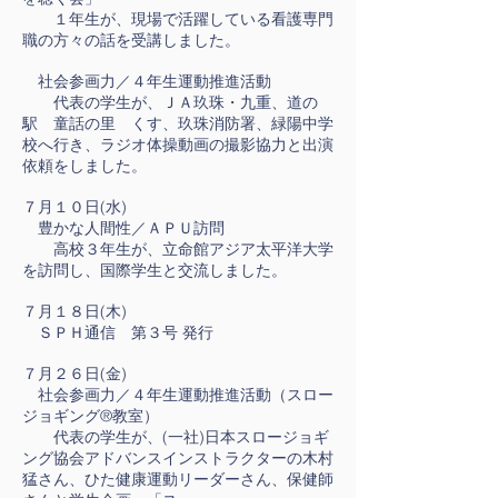
１年生が、現場で活躍している看護専門
職の方々の話を受講しました。
社会参画力／４年生運動推進活動
代表の学生が、ＪＡ玖珠・九重、道の
駅 童話の里 くす、玖珠消防署、緑陽中学
校へ行き、ラジオ体操動画の撮影協力と出演
依頼をしました。
７月１０日(水)
豊かな人間性／ＡＰＵ訪問
高校３年生が、立命館アジア太平洋大学
を訪問し、国際学生と交流しました。
７月１８日(木)
ＳＰＨ通信 第３号 発行
７月２６日(金)
社会参画力／４年生運動推進活動（スロー
ジョギング®教室）
代表の学生が、(一社)日本スロージョギ
ング協会アドバンスインストラクターの木村
猛さん、ひた健康運動リーダーさん、保健師