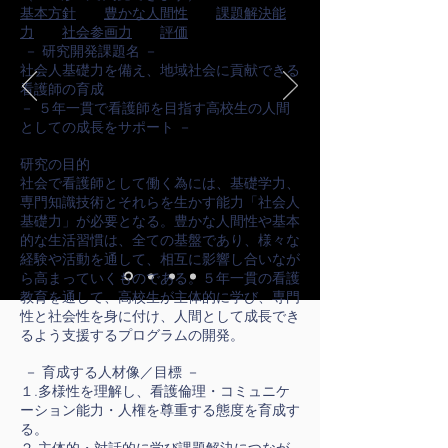
基本方針
豊かな人間性
課題解決能
力
社会参画力
評価
－ 研究開発課題名 －
社会人基礎力を備え、地域社会に貢献できる
看護師の育成
－ ５年一貫で看護師を目指す高校生の人間
としての成長をサポート －
研究の目的
社会で看護師として働く為には、基礎学力、
専門知識技術とそれらを生かす能力「社会人
基礎力」が必要となる。豊かな人間性や基本
的な生活習慣は、全ての基盤であり、様々な
経験や活動を通して、相互に影響し合いなが
ら高まっていくものである。５年一貫の看護
教育を通して、高校生が主体的に学び、専門
性と社会性を身に付け、人間として成長でき
るよう支援するプログラムの開発。
－ 育成する人材像／目標 －
１.多様性を理解し、看護倫理・コミュニケ
ーション能力・人権を尊重する態度を育成す
る。