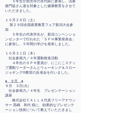
５年生が西光寺の永代経に参加し、法要
後門徒さん達を対象とした健康教育をさせて
いただきました。
１０月２６日（土）
第２９回全国産業教育フェア新潟大会参
加
５年生の代表学生が、新潟コンベンショ
ンセンターで行われた「ＳＰＨ事業発表会」
に参加し、５年間の学びを発表しました。
１０月３１日（木）
社会参画力／４年運動推進活動
４年生のＳＰＨ委員が、にこにこステッ
プ運動リーダーさんとウォーキング＆スロー
ジョギング®教室の反省会を行いました。
● ９月 ●
９月 ３日(火)
社会参画力／４年生 プレゼンテーション
講座
株式会社ＣＡＬＬＡ代表フリーアナウン
サー 髙嶋 和代 様に、効果的なプレゼンテ
ーション技術について教えていただきまし