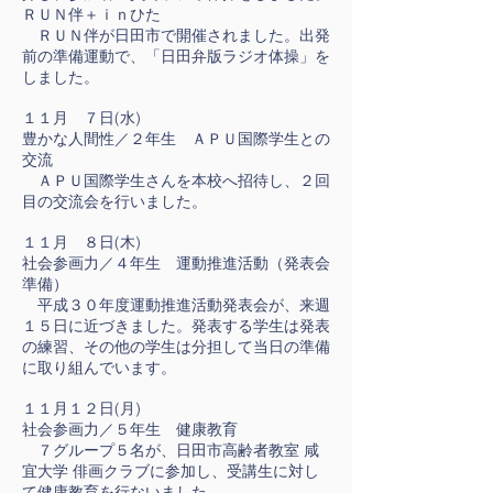
ＲＵＮ伴＋ｉｎひた
ＲＵＮ伴が日田市で開催されました。出発
前の準備運動で、「日田弁版ラジオ体操」を
しました。
１１月 ７日(水)
豊かな人間性／２年生 ＡＰＵ国際学生との
交流
ＡＰＵ国際学生さんを本校へ招待し、２回
目の交流会を行いました。
１１月 ８日(木)
社会参画力／４年生 運動推進活動（発表会
準備）
平成３０年度運動推進活動発表会が、来週
１５日に近づきました。発表する学生は発表
の練習、その他の学生は分担して当日の準備
に取り組んでいます。
１１月１２日(月)
社会参画力／５年生 健康教育
７グループ５名が、日田市高齢者教室 咸
宜大学 俳画クラブに参加し、受講生に対し
て健康教育を行ないました。