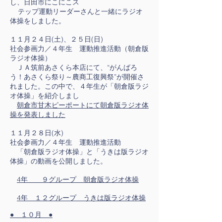
し、日田市にこにこス
テップ運動リーダーさんと一緒にラジオ
体操をしました。
１１月２４日(土)、２５日(日)
社会参画力／４年生 運動推進活動（朝倉版
ラジオ体操）
ＪＡ筑前あさくら本店にて、“がんばろ
う！あさくら祭り～農商工復興祭”が開催さ
れました。この中で、４年生が「朝倉版ラジ
オ体操」を紹介しまし
朝倉市甘木ピーポートにて朝倉版ラジオ体
操を発表しました
１１月２８日(水)
社会参画力／４年生 運動推進活動
「朝倉版ラジオ体操」と「うきは版ラジオ
体操」の動画を公開しました。
​
4年 ９グループ
朝倉版ラジオ体操
4年 １２グループ うきは版ラジオ体操
● １０月 ●